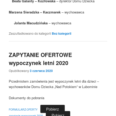
Beata Galanty – Kozłowska
– dyrektor Domu Dziecka
Marzena Sieradzka – Kaczmarek
– wychowawca
Jolanta Macudzińska
– wychowawca
Zaszufladkowano do kategorii
Bez kategorii
ZAPYTANIE OFERTOWE
wypoczynek letni 2020
Opublikowany
3 czerwca 2020
Przedmiotem zamówienia jest wypoczynek letni dla dzieci –
wychowanków Domu Dziecka „Nad Potokiem” w Lubominie
Dokumenty do pobrania
Pobierz
FORMULARZ-OFERTY
Pobierz
zapytanie.wypoczynek-2020