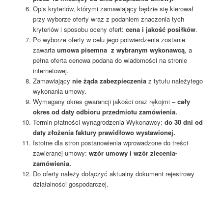
Opis kryteriów, którymi zamawiający będzie się kierował
przy wyborze oferty wraz z podaniem znaczenia tych
kryteriów i sposobu oceny ofert:
cena i jakość posiłków
.
Po wyborze oferty w celu jego potwierdzenia zostanie
zawarta
umowa pisemna z wybranym wykonawcą
, a
pełna oferta cenowa podana do wiadomości na stronie
internetowej.
Zamawiający
nie żąda zabezpieczenia
z tytułu należytego
wykonania umowy.
Wymagany okres gwarancji jakości oraz rękojmi –
cały
okres od daty odbioru przedmiotu zamówienia.
Termin płatności wynagrodzenia Wykonawcy:
do 30 dni od
daty złożenia faktury prawidłowo wystawionej.
Istotne dla stron postanowienia wprowadzone do treści
zawieranej umowy:
wzór umowy i wzór zlecenia-
zamówienia.
Do oferty należy dołączyć aktualny dokument rejestrowy
działalności gospodarczej.