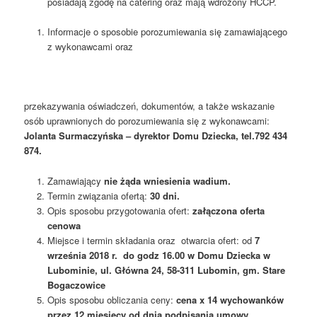
posiadają zgodę na catering oraz mają wdrożony HCCP.
Informacje o sposobie porozumiewania się zamawiającego
z wykonawcami oraz
przekazywania oświadczeń, dokumentów, a także wskazanie
osób uprawnionych do porozumiewania się z wykonawcami:
Jolanta Surmaczyńska – dyrektor Domu Dziecka, tel.792 434
874.
Zamawiający
nie żąda wniesienia wadium.
Termin związania ofertą:
30 dni.
Opis sposobu przygotowania ofert:
załączona oferta
cenowa
Miejsce i termin składania oraz otwarcia ofert: od
7
września
2018 r. do godz 16.00 w Domu Dziecka w
Lubominie, ul. Główna 24, 58-311 Lubomin, gm. Stare
Bogaczowice
Opis sposobu obliczania ceny:
cena x 14 wychowanków
przez 12 miesięcy od dnia podpisania umowy.