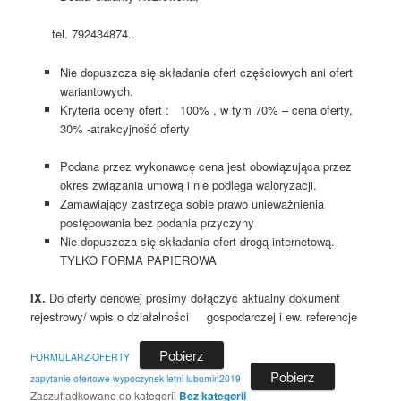
tel. 792434874..
Nie dopuszcza się składania ofert częściowych ani ofert
wariantowych.
Kryteria oceny ofert : 100% , w tym 70% – cena oferty,
30% -atrakcyjność oferty
Podana przez wykonawcę cena jest obowiązująca przez
okres związania umową i nie podlega waloryzacji.
Zamawiający zastrzega sobie prawo unieważnienia
postępowania bez podania przyczyny
Nie dopuszcza się składania ofert drogą internetową.
TYLKO FORMA PAPIEROWA
IX.
Do oferty cenowej prosimy dołączyć aktualny dokument
rejestrowy/ wpis o działalności gospodarczej i ew. referencje
Pobierz
FORMULARZ-OFERTY
Pobierz
zapytanie-ofertowe-wypoczynek-letni-lubomin2019
Zaszufladkowano do kategorii
Bez kategorii