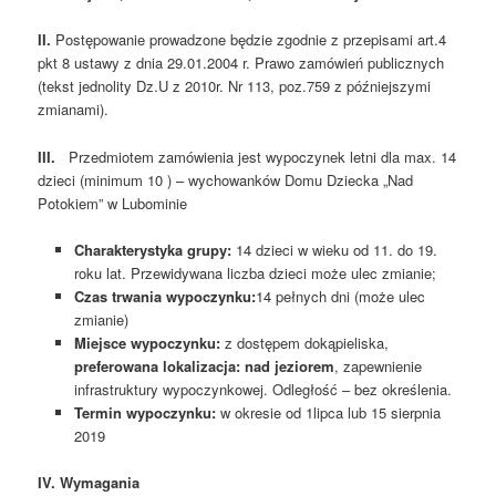
II.
Postępowanie prowadzone będzie zgodnie z przepisami art.4
pkt 8 ustawy z dnia 29.01.2004 r. Prawo zamówień publicznych
(tekst jednolity Dz.U z 2010r. Nr 113, poz.759 z późniejszymi
zmianami).
III.
Przedmiotem zamówienia jest wypoczynek letni dla max. 14
dzieci (minimum 10 ) – wychowanków Domu Dziecka „Nad
Potokiem” w Lubominie
Charakterystyka grupy:
14 dzieci w wieku od 11. do 19.
roku lat. Przewidywana liczba dzieci może ulec zmianie;
Czas trwania wypoczynku:
14 pełnych dni (może ulec
zmianie)
Miejsce wypoczynku:
z dostępem dokąpieliska,
preferowana lokalizacja: nad jeziorem
, zapewnienie
infrastruktury wypoczynkowej. Odległość – bez określenia.
Termin wypoczynku:
w okresie od 1lipca lub 15 sierpnia
2019
IV.
Wymagania