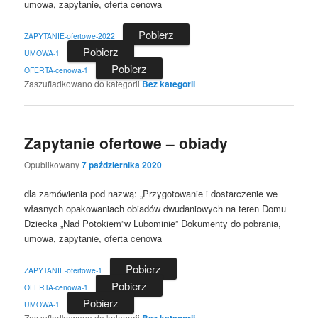
umowa, zapytanie, oferta cenowa
Pobierz
ZAPYTANIE-ofertowe-2022
Pobierz
UMOWA-1
Pobierz
OFERTA-cenowa-1
Zaszufladkowano do kategorii
Bez kategorii
Zapytanie ofertowe – obiady
Opublikowany
7 października 2020
dla zamówienia pod nazwą: „Przygotowanie i dostarczenie we
własnych opakowaniach obiadów dwudaniowych na teren Domu
Dziecka „Nad Potokiem”w Lubominie” Dokumenty do pobrania,
umowa, zapytanie, oferta cenowa
Pobierz
ZAPYTANIE-ofertowe-1
Pobierz
OFERTA-cenowa-1
Pobierz
UMOWA-1
Zaszufladkowano do kategorii