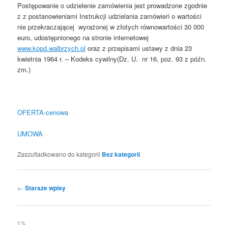
Postępowanie o udzielenie zamówienia jest prowadzone zgodnie
z z postanowieniami Instrukcji udzielania zamówień o wartości
nie przekraczającej wyrażonej w złotych równowartości 30 000
euro, udostępnionego na stronie internetowej
www.kopd.walbrzych.pl
oraz z przepisami ustawy z dnia 23
kwietnia 1964 r. – Kodeks cywilny(Dz. U. nr 16, poz. 93 z późn.
zm.)
OFERTA-cenowa
UMOWA
Zaszufladkowano do kategorii
Bez kategorii
Nawigacja
←
Starsze wpisy
wpisu
1%