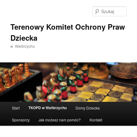
Przeskocz
do
Szuka
tekstu
Terenowy Komitet Ochrony Praw
Dziecka
w Wałbrzychu
Główne
TKOPD w Wałbrzychu
Start
Domy Dziecka
menu
Sponsorzy
Jak możesz nam pomóc?
Kontakt