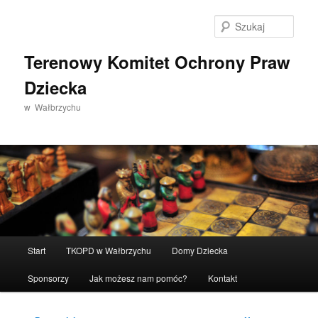
Przeskocz
do
Szuka
tekstu
Terenowy Komitet Ochrony Praw
Dziecka
w Wałbrzychu
Główne
Start
TKOPD w Wałbrzychu
Domy Dziecka
menu
Sponsorzy
Jak możesz nam pomóc?
Kontakt