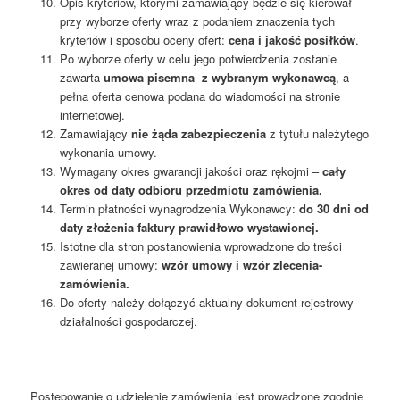
Opis kryteriów, którymi zamawiający będzie się kierował
przy wyborze oferty wraz z podaniem znaczenia tych
kryteriów i sposobu oceny ofert:
cena i jakość posiłków
.
Po wyborze oferty w celu jego potwierdzenia zostanie
zawarta
umowa pisemna z wybranym wykonawcą
, a
pełna oferta cenowa podana do wiadomości na stronie
internetowej.
Zamawiający
nie żąda zabezpieczenia
z tytułu należytego
wykonania umowy.
Wymagany okres gwarancji jakości oraz rękojmi –
cały
okres od daty odbioru przedmiotu zamówienia.
Termin płatności wynagrodzenia Wykonawcy:
do 30 dni od
daty złożenia faktury prawidłowo wystawionej.
Istotne dla stron postanowienia wprowadzone do treści
zawieranej umowy:
wzór umowy i wzór zlecenia-
zamówienia.
Do oferty należy dołączyć aktualny dokument rejestrowy
działalności gospodarczej.
Postępowanie o udzielenie zamówienia jest prowadzone zgodnie