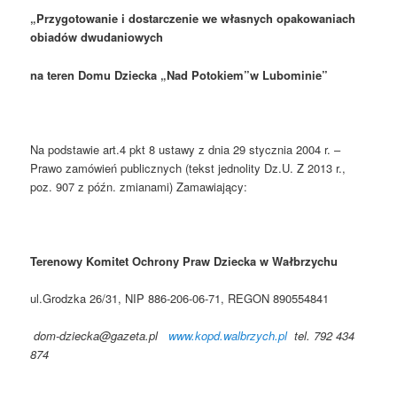
„Przygotowanie i dostarczenie we własnych opakowaniach
obiadów dwudaniowych
na teren Domu Dziecka „Nad Potokiem”w Lubominie”
Na podstawie art.4 pkt 8 ustawy z dnia 29 stycznia 2004 r. –
Prawo zamówień publicznych (tekst jednolity Dz.U. Z 2013 r.,
poz. 907 z późn. zmianami) Zamawiający:
Terenowy Komitet Ochrony Praw Dziecka w Wałbrzychu
ul.Grodzka 26/31, NIP 886-206-06-71, REGON 890554841
dom-dziecka@gazeta.pl
www.kopd.walbrzych.pl
tel. 792 434
874